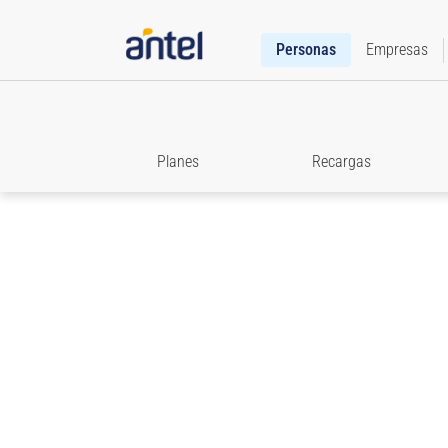
Personas
Empresas
Planes
Recargas
Roaming
Accedé a toda la información que necesitás para e
comunicado cuando viajes.