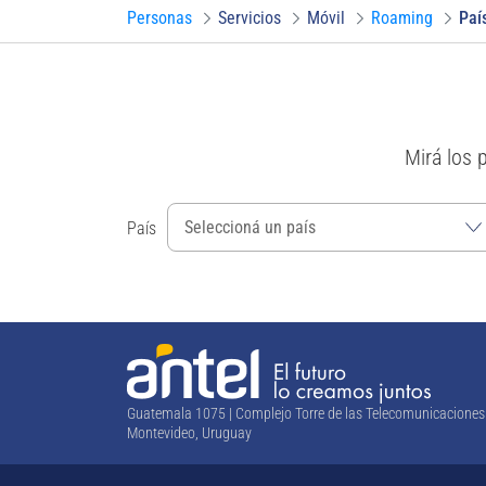
Personas
Servicios
Móvil
Roaming
Paí
Mirá los 
País
Guatemala 1075 | Complejo Torre de las Telecomunicaciones
Montevideo, Uruguay