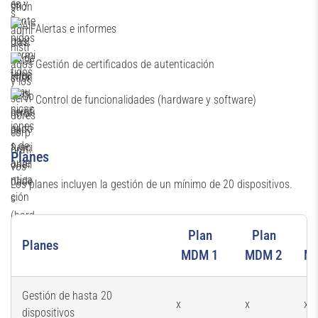
Alertas e informes
Gestión de certificados de autenticación
Control de funcionalidades (hardware y software)
Planes
Los planes incluyen la gestión de un mínimo de 20 dispositivos.
Plan
Plan
P
Planes
MDM 1
MDM 2
M
Gestión de hasta 20
x
x
x
dispositivos