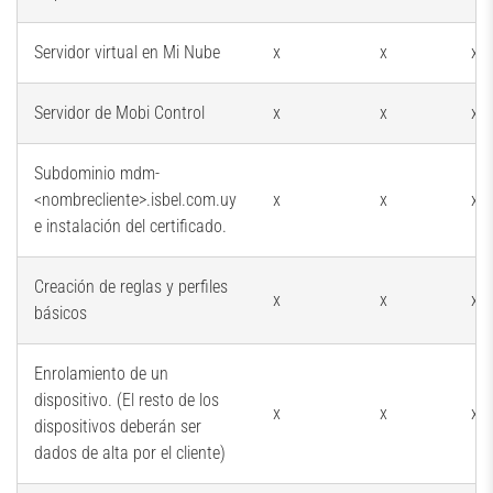
Servidor virtual en Mi Nube
x
x
x
Servidor de Mobi Control
x
x
x
Subdominio mdm-
<nombrecliente>.isbel.com.uy
x
x
x
e instalación del certificado.
Creación de reglas y perfiles
x
x
x
básicos
Enrolamiento de un
dispositivo. (El resto de los
x
x
x
dispositivos deberán ser
dados de alta por el cliente)