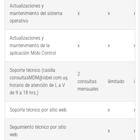
Actualizaciones y
mantenimiento del sistema
x
x
x
operativo
Actualizaciones y
mantenimiento de la
x
x
x
aplicación Mobi Control
Soporte técnico (casilla
2
consultasMDM@isbel.com.uy,
consultas
ilimitado
ili
horario de atención de L a V
mensuales
de 9 a 18 hrs.)
Soporte técnico por sitio web
x
x
Seguimiento técnico por sitio
x
x
web