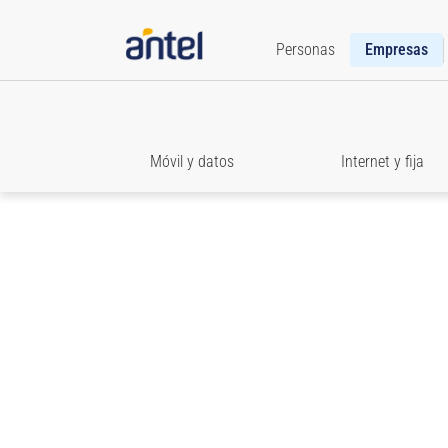
Personas
Empresas
Móvil y datos
Internet y fija
Roaming
Accedé a toda la información que necesitás para e
comunicado cuando viajes.