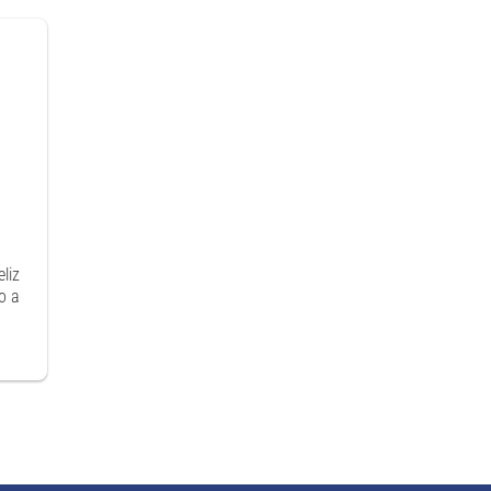
liz
o a