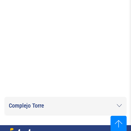
Previous
Next
Focus first slide
Focus second slide
Focus third slide
Complejo Torre