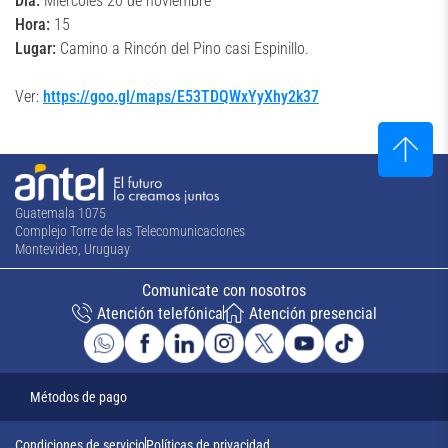
Día:
Miércoles 20 de noviembre
Hora:
15
Lugar:
Camino a Rincón del Pino casi Espinillo.
Ver:
https://goo.gl/maps/E53TDQWxYyXhy2k37
Guatemala 1075
Complejo Torre de las Telecomunicaciones
Montevideo, Uruguay
Comunicate con nosotros
Atención telefónica
Atención presencial
Métodos de pago
Condiciones de servicio
Políticas de privacidad