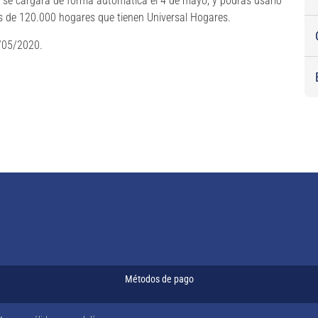
o se cargará de forma automática el 4 de mayo, y podrás usarlo
s de 120.000 hogares que tienen Universal Hogares.
4/05/2020.
Métodos de pago