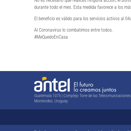
No es necesario que realices ninguna acción, el bon
durante todo el mes. Esta medida favorece a los má
El beneficio es válido para los servicios activos al 0
Al Coronavirus lo combatimos entre todos.
#MeQuedoEnCasa
Guatemala 1075 | Complejo Torre de las Telecomunicaciones
Montevideo, Uruguay