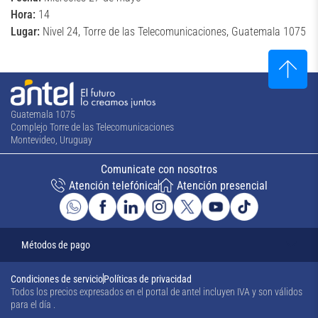
Hora:
14
Lugar:
Nivel 24, Torre de las Telecomunicaciones, Guatemala 1075
Guatemala 1075
Complejo Torre de las Telecomunicaciones
Montevideo, Uruguay
Comunicate con nosotros
Atención telefónica
Atención presencial
Métodos de pago
Condiciones de servicio
Políticas de privacidad
Todos los precios expresados en el portal de antel incluyen IVA y son válidos
para el día
.