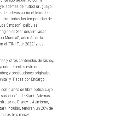
contenido deportivo con la
ye, además del fútbol uruguayo,
s deportivos como el tenis de los
contrar todas las temporadas de
Los Simpson”; películas
originales Star desarrolladas
obo Mundial”; además de la
n el “TINI Tour 2022” y los
eries y otros contenidos de Disney,
uyendo recientes estrenos
das; y producciones originales
gnita” y “Papás por Encargo”.
 con planes de fibra óptica cuyo
a suscripción de Star+. Además,
sfrutar de Disney+. Asimismo,
tar+ incluido, tendrán un 20% de
rimeros tres meses.