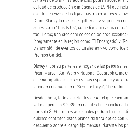
A través de Star+, las audiencias podrán acceder al 
calidad de producción e imágenes de ESPN que inclu
eventos en vivo de las ligas más importantes y show
Grand Slam y lo mejor del golf. A su vez, pueden en
series como “This Is Us”; comedias animadas como “
taquilleras; una creciente colección de producciones 
íntegramente en la región como “El Encargado” y “R
transmisión de eventos culturales en vivo como fuero
Premios Gardel.
Disney+, por su parte, es el hogar de las películas, s
Pixar, Marvel, Star Wars y National Geographic, incl
cinematográficos; las series más esperadas y aclama
latinoamericanas como “Siempre fui yo”, “Tierra Incó
Desde ahora, todos los clientes de Antel que cuentan
valor supere los $ 2.390 mensuales tienen incluida l
por sólo $ 99 por mes adicionales podrán también di
quienes contraten estos planes de fibra óptica con S
descuento sobre el cargo fijo mensual durante los p