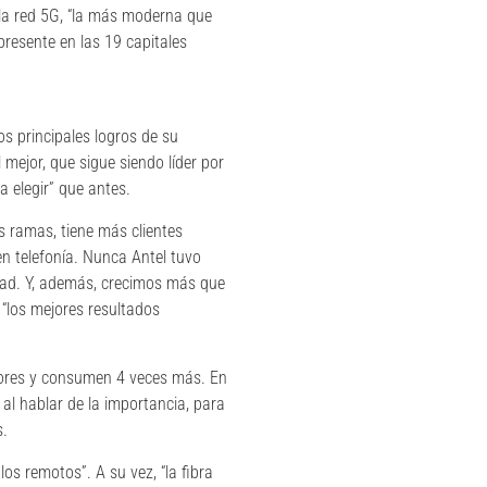
e la red 5G, “la más moderna que
presente en las 19 capitales
s principales logros de su
mejor, que sigue siendo líder por
a elegir” que antes.
s ramas, tiene más clientes
 en telefonía. Nunca Antel tuvo
idad. Y, además, crecimos más que
“los mejores resultados
nores y consumen 4 veces más. En
l hablar de la importancia, para
s.
s remotos”. A su vez, “la fibra