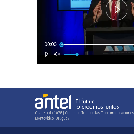
Guatemala 1075 | Complejo Torre de las Telecomunicaciones
Montevideo, Uruguay