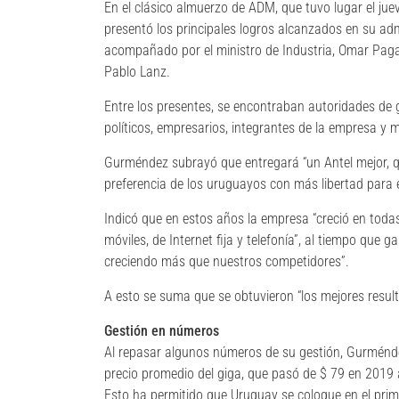
En el clásico almuerzo de ADM, que tuvo lugar el ju
presentó los principales logros alcanzados en su ad
acompañado por el ministro de Industria, Omar Pagani
Pablo Lanz.
Entre los presentes, se encontraban autoridades de 
políticos, empresarios, integrantes de la empresa y
Gurméndez subrayó que entregará “un Antel mejor, qu
preferencia de los uruguayos con más libertad para e
Indicó que en estos años la empresa “creció en toda
móviles, de Internet fija y telefonía”, al tiempo que ga
creciendo más que nuestros competidores”.
A esto se suma que se obtuvieron “los mejores result
Gestión en números
Al repasar algunos números de su gestión, Gurménd
precio promedio del giga, que pasó de $ 79 en 2019 
Esto ha permitido que Uruguay se coloque en el prim