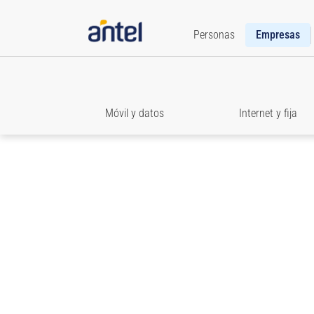
Personas
Empresas
Móvil y datos
Internet y fija
Roaming
Texto baAccedé a toda la información que necesit
estar comunicado cuando viajes.jada