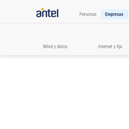
Personas
Empresas
Móvil y datos
Internet y fija
Roaming
Texto baAccedé a toda la información que necesit
estar comunicado cuando viajes.jada