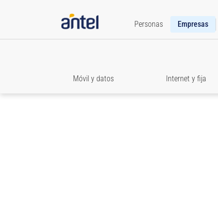
Personas
Empresas
Móvil y datos
Internet y fija
Roaming
Texto baAccedé a toda la información que necesit
estar comunicado cuando viajes.jada