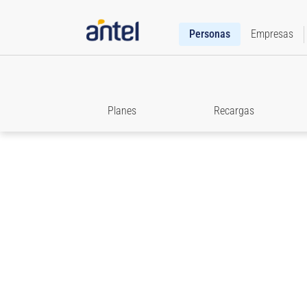
Personas
Empresas
Planes
Recargas
Roaming
Accedé a toda la información que necesitás para e
comunicado cuando viajes.