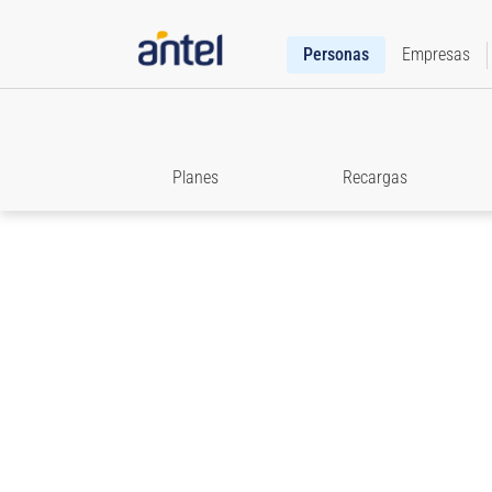
Personas
Empresas
Planes
Recargas
Roaming
Accedé a toda la información que necesitás para e
comunicado cuando viajes.